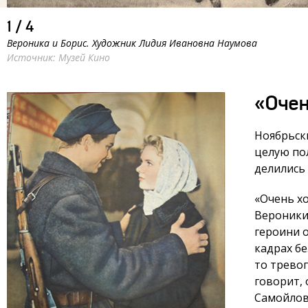
1
/
4
Вероника и Борис. Художник Лидия Ивановна Наумова
Источник: Музей Кино
«Очен
Ноябрьск
целую по
делились
«Очень х
Вероники 
героини 
кадрах бе
то тревог
говорит,
Самойлово