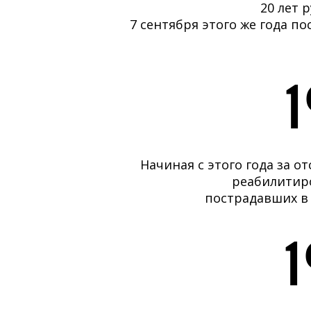
20 лет 
7 сентября этого же года п
Начиная с этого года за о
реабилитиро
пострадавших в