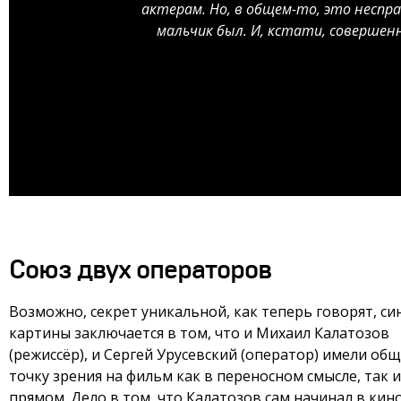
актерам. Но, в общем-то, это неспра
мальчик был. И, кстати, совершенн
Союз двух операторов
Возможно, секрет уникальной, как теперь говорят, си
картины заключается в том, что и Михаил Калатозов
(режиссёр), и Сергей Урусевский (оператор) имели об
точку зрения на фильм как в переносном смысле, так и
прямом. Дело в том, что Калатозов сам начинал в кин