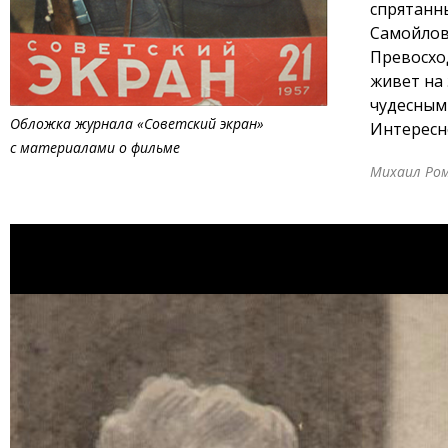
спрятанн
Самойлов
Превосхо
живет на 
чудесным
Обложка журнала «Советский экран»
Интересно
с материалами о фильме
Михаил Ром