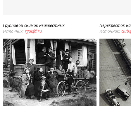
Групповой снимок неизвестных.
Перекресток на
Источник:
rgakfd.ru
Источник:
club.