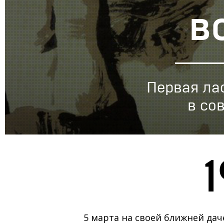
в
Первая ла
в со
5 марта на своей ближней дач