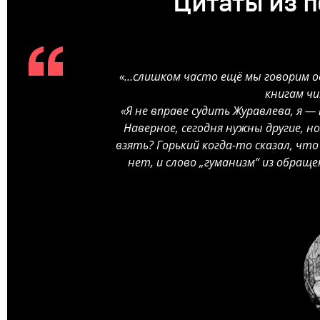
Цитаты из п
«…слишком часто ещё мы говорим од
книгам ч
«Я не вправе судить Журавлева, я — 
Наверное, сегодня нужны другие, н
взять? Горький когда-то сказал, что
нет, и слово „гуманизм“ из обраще