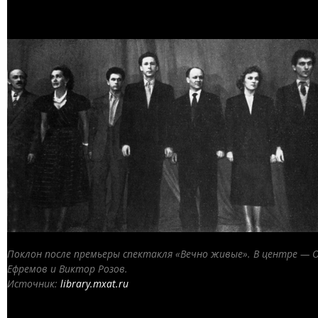
Поклон после премьеры спектакля «Вечно живые». В центре — 
Ефремов и Виктор Розов.
Источник:
library.mxat.ru