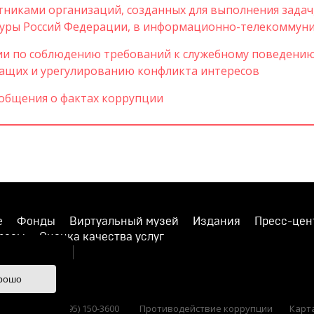
никами организаций, созданных для выполнения задач
уры Россий Федерации, в информационно-телекоммуни
ии по соблюдению требований к служебному поведени
жащих и урегулированию конфликта интересов
ообщения о фактах коррупции
е
Фонды
Виртуальный музей
Издания
Пресс-цен
просы
Оценка качества услуг
ишите нам
рошо
 36 Тел.: +7 (495) 150-3600
Противодействие коррупции
Карт