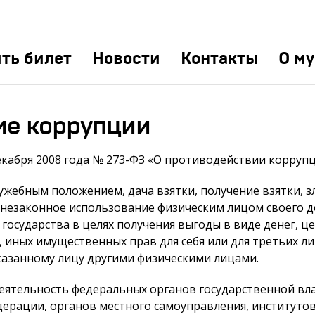
ть билет
Новости
Контакты
О му
ие коррупции
екабря 2008 года № 273-ФЗ «О противодействии корруп
ужебным положением, дача взятки, получение взятки, 
 незаконное использование физическим лицом своего 
государства в целях получения выгоды в виде денег, ц
, иных имущественных прав для себя или для третьих л
казанному лицу другими физическими лицами.
ятельность федеральных органов государственной вла
дерации, органов местного самоуправления, институто