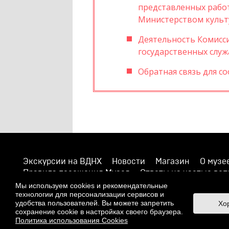
представленных работ
Министерством культ
Деятельность Комисс
государственных слу
Обратная связь для с
Экскурсии на ВДНХ
Новости
Магазин
О музе
Правила посещения Музея
Ответы на частые во
Противодействие терроризму и экстремизму
Нап
Мы используем cookies и рекомендательные
технологии для персонализации сервисов и
© 2026 Музей кино
удобства пользователей. Вы можете запретить
Хо
При поддержке Министерства культуры РФ
сохранение cookie в настройках своего браузера.
Политика использования Cookies
Адрес: Москва, 129223, проспект Мира, 119, павильон №