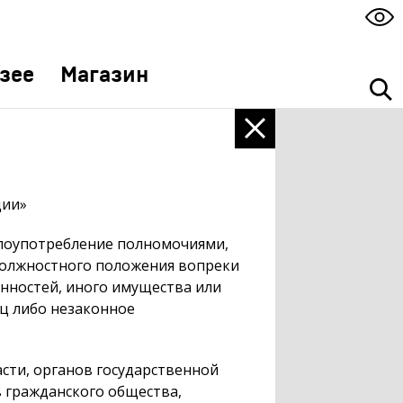
зее
Магазин
ции»
злоупотребление полномочиями,
должностного положения вопреки
енностей, иного имущества или
иц либо незаконное
сти, органов государственной
в гражданского общества,