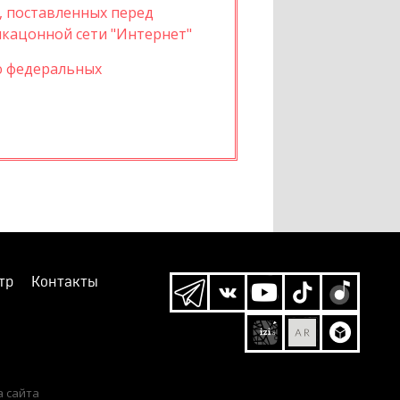
, поставленных перед
кацонной сети "Интернет"
ю федеральных
тр
Контакты
а сайта