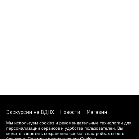
Экскурсии на ВДНХ
Новости
Магазин
О музее
Фонды
Виртуальный музей
Мы используем cookies и рекомендательные технологии для
персонализации сервисов и удобства пользователей. Вы
Издания
Пресс-центр
Контакты
можете запретить сохранение cookie в настройках своего
браузера.
Политика использования Cookies