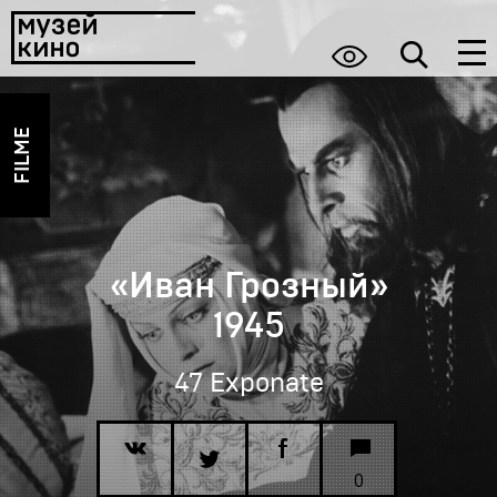
FILME
«Иван Грозный»
1945
47 Exponate
0