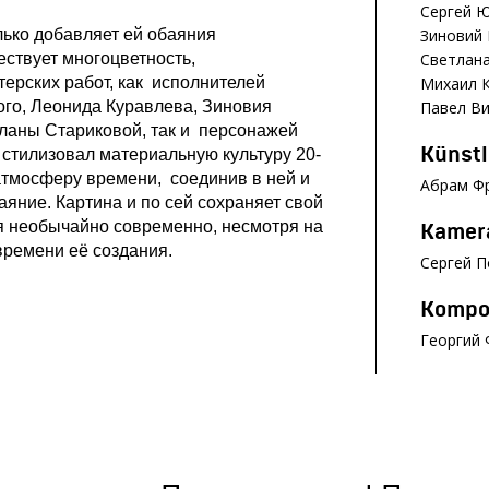
Сергей Ю
лько добавляет ей обаяния
Зиновий 
ествует многоцветность,
Светлана
терских работ, как исполнителей
Михаил К
го, Леонида Куравлева, Зиновия
Павел Ви
тланы Стариковой, так и персонажей
Künstl
 стилизовал материальную культуру 20-
 атмосферу времени, соединив в ней и
Абрам Ф
аяние. Картина и по сей сохраняет свой
я необычайно современно, несмотря на
Kamer
времени её создания.
Сергей П
Kompo
Георгий 