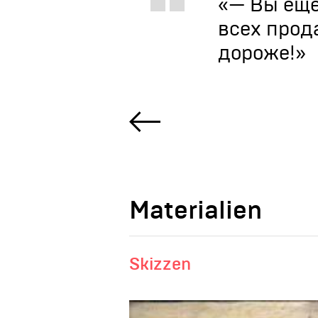
«— Вы еще
всех прода
дороже!»
Materialien
Skizzen