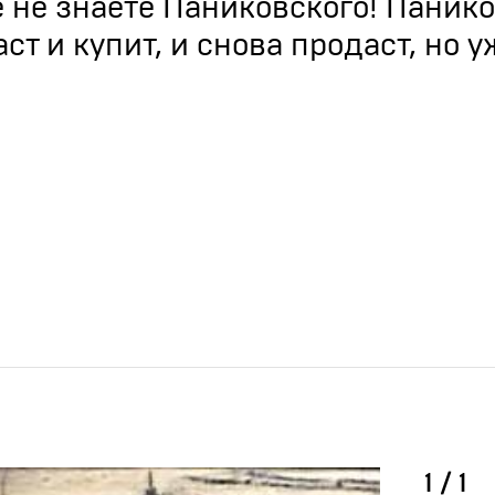
 не знаете Паниковского! Паник
ст и купит, и снова продаст, но у
1
/
1