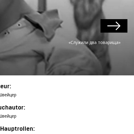
«Служили два товарища»
eur:
Швейцер
chautor:
Швейцер
 Hauptrollen: