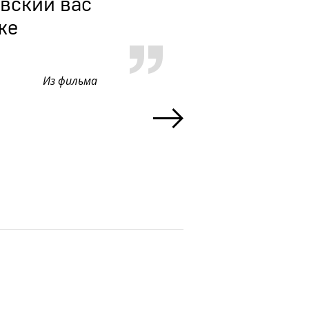
овский вас
«— 
же
— Не
— Б
Из фильма