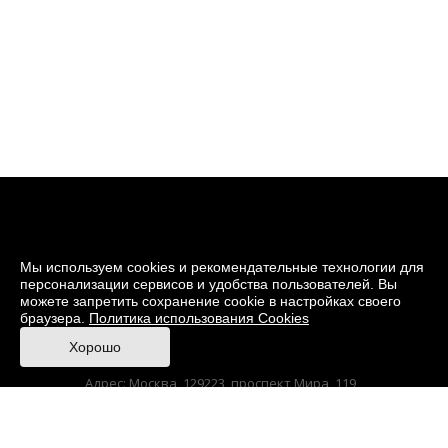
Мы используем cookies и рекомендательные технологии для
персонализации сервисов и удобства пользователей. Вы
можете запретить сохранение cookie в настройках своего
браузера.
Политика использования Cookies
© 2026 Музей кино
Хорошо
При поддержке Министерства культуры РФ
Адрес: Москва, 129223, проспект Мира, 119,
павильон № 36 Тел.: +7 (495) 150-3600
Korruptionsgegenwirkung
Sitemap