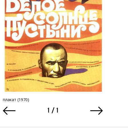
плакат (1970)
плакат (1979
1
/
1