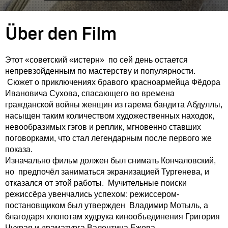
Über den Film
Этот «советский «истерн» по сей день остается
непревзойденным по мастерству и популярности.
Сюжет о приключениях бравого красноармейца Фёдора
Ивановича Сухова, спасающего во времена
гражданской войны женщин из гарема бандита Абдуллы,
насыщен таким количеством художественных находок,
невообразимых гэгов и реплик, мгновенно ставших
поговорками, что стал легендарным после первого же
показа.
Изначально фильм должен был снимать Кончаловский,
но предпочёл заниматься экранизацией Тургенева, и
отказался от этой работы. Мучительные поиски
режиссёра увенчались успехом: режиссером-
постановщиком был утвержден Владимир Мотыль, а
благодаря хлопотам худрука кинообъединения Григория
Чухрая и драматурга Валентина Ежова,