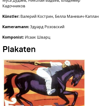
Муса Дудаев, Николай Бадьев, Владимир
Кадочников
Künstler:
Валерий Кострин, Белла Маневич-Каплан
Kameramann:
Эдуард Розовский
Komponist:
Исаак Шварц
Plakaten