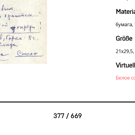
Materi
бумага,
Größe
21х29,5
Virtuel
Белое с
377 / 669