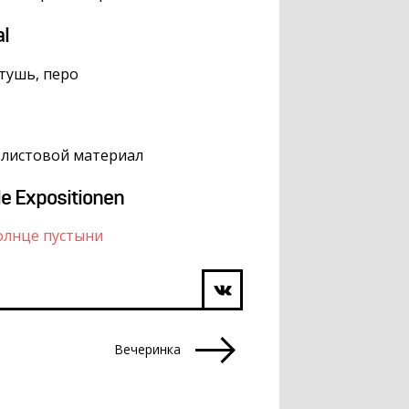
al
 тушь, перо
, листовой материал
le Expositionen
олнце пустыни
Вечеринка