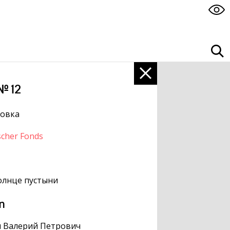
№ 12
ровка
scher Fonds
олнце пустыни
n
н Валерий Петрович