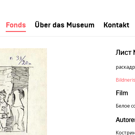
Fonds
Über das Museum
Kontakt
Лист 
раскад
Bildneri
Film
Белое с
Autore
Костри