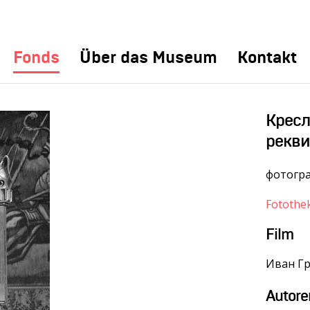
Fonds
Über das Museum
Kontakt
Кресл
рекви
фотогр
Fotothe
Film
Иван Гр
Autore