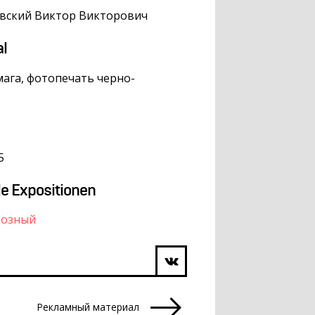
вский Виктор Викторович
al
ага, фотопечать черно-
5
le Expositionen
розный
Рекламный материал