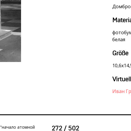
Домбро
Materi
фотобум
белая
Größe
10,6х14,
Virtuel
Иван Г
 "начало атомной
272 / 502