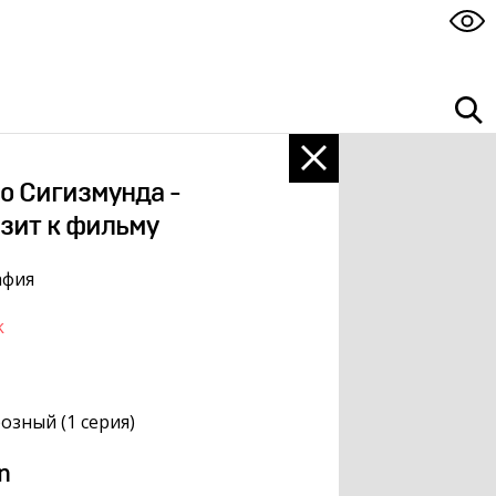
о Сигизмунда -
зит к фильму
афия
k
озный (1 серия)
n