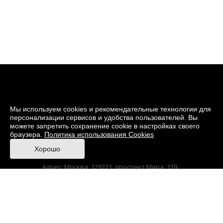
Мы используем cookies и рекомендательные технологии для
персонализации сервисов и удобства пользователей. Вы
можете запретить сохранение cookie в настройках своего
браузера.
Политика использования Cookies
© 2026 Музей кино
Хорошо
При поддержке Министерства культуры РФ
Адрес: Москва, 129223, проспект Мира, 119,
павильон № 36 Тел.: +7 (495) 150-3600
Korruptionsgegenwirkung
Sitemap