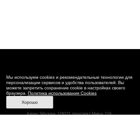
Мы используем cookies и рекомендательные технологии для
персонализации сервисов и удобства пользователей. Вы
можете запретить сохранение cookie в настройках своего
браузера.
Политика использования Cookies
© 2026 Музей кино
Хорошо
При поддержке Министерства культуры РФ
Адрес: Москва, 129223, проспект Мира, 119,
павильон № 36 Тел.: +7 (495) 150-3600
Korruptionsgegenwirkung
Sitemap