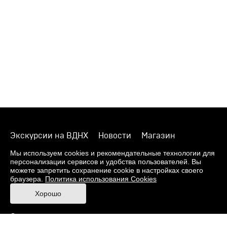
Экскурсии на ВДНХ
Новости
Магазин
О музее
Фонды
Виртуальный музей
Мы используем cookies и рекомендательные технологии для
персонализации сервисов и удобства пользователей. Вы
Издания
Пресс-центр
Контакты
можете запретить сохранение cookie в настройках своего
браузера.
Политика использования Cookies
Правила посещения Музея
Хорошо
Ответы на частые вопросы
Оценка качества услуг