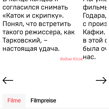
согласился снимать
фильмы
«Каток и скрипку».
Годара,
Понял, что встретить
с прои
такого режиссера, как
Кафки. 
Тарковский, –
в этой 
настоящая удача.
была оч
нас.
Вадим Юсов
Filme
Filmpreise