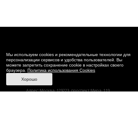
Мы используем cookies и рекомендательные технологии для
персонализации сервисов и удобства пользователей. Вы
можете запретить сохранение cookie в настройках своего
браузера.
Политика использования Cookies
© 2026 Музей кино
Хорошо
При поддержке Министерства культуры РФ
Адрес: Москва, 129223, проспект Мира, 119,
павильон № 36 Тел.: +7 (495) 150-3600
Korruptionsgegenwirkung
Sitemap