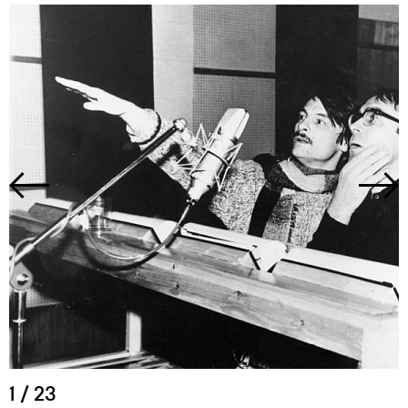
1
/
23