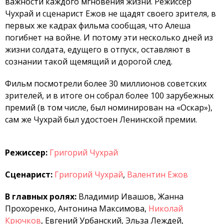
важности каждого мгновения жизни. Режиссер
Чухрай и сценарист Ежов не щадят своего зрителя, в
первых же кадрах фильма сообщая, что Алеша
погибнет на войне. И потому эти несколько дней из
жизни солдата, едущего в отпуск, оставляют в
сознании такой щемящий и дорогой след.
Фильм посмотрели более 30 миллионов советских
зрителей, и в итоге он собрал более 100 зарубежных
премий (в том числе, был номинирован на «Оскар»),
сам же Чухрай был удостоен Ленинской премии.
Режиссер:
Григорий Чухрай
Сценариcт:
Григорий Чухрай
,
Валентин Ежов
В главных ролях:
Владимир Ивашов, Жанна
Прохоренко, Антонина Максимова,
Николай
Крючков
, Евгений Урбанский, Эльза Леждей,