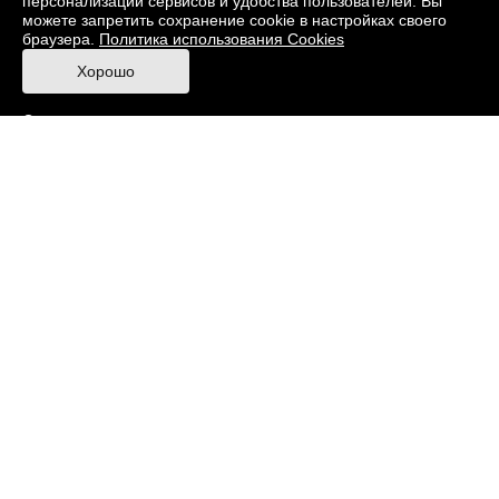
персонализации сервисов и удобства пользователей. Вы
Издания
Пресс-центр
Контакты
можете запретить сохранение cookie в настройках своего
браузера.
Политика использования Cookies
Правила посещения Музея
Хорошо
Ответы на частые вопросы
Оценка качества услуг
Противодействие терроризму и экстремизму
Напишите нам
© 2026 Музей кино
При поддержке Министерства культуры РФ
Адрес: Москва, 129223, проспект Мира, 119,
павильон № 36 Тел.: +7 (495) 150-3600
Противодействие коррупции
Карта сайта