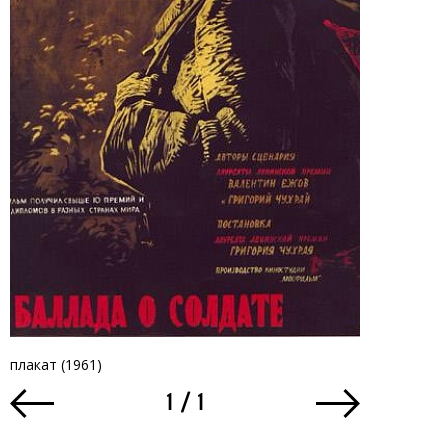
плакат (1961)
плакат (1968
1
/
1