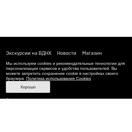
Экскурсии на ВДНХ
Новости
Магазин
О музее
Фонды
Виртуальный музей
Мы используем cookies и рекомендательные технологии для
персонализации сервисов и удобства пользователей. Вы
Издания
Пресс-центр
Контакты
можете запретить сохранение cookie в настройках своего
браузера.
Политика использования Cookies
Правила посещения Музея
Хорошо
Ответы на частые вопросы
Оценка качества услуг
Противодействие терроризму и экстремизму
Напишите нам