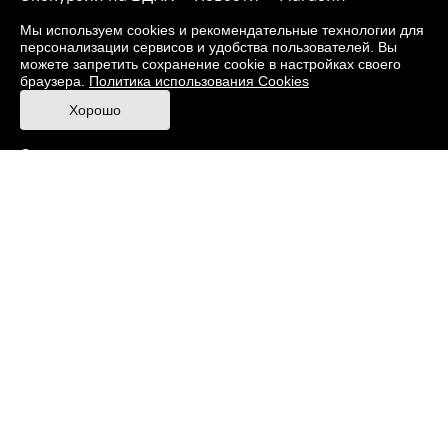
О музее
Фонды
Виртуальный музей
Мы используем cookies и рекомендательные технологии для
персонализации сервисов и удобства пользователей. Вы
Издания
Пресс-центр
Контакты
можете запретить сохранение cookie в настройках своего
браузера.
Политика использования Cookies
Правила посещения Музея
Хорошо
Ответы на частые вопросы
Оценка качества услуг
Противодействие терроризму и экстремизму
Напишите нам
© 2026 Музей кино
При поддержке Министерства культуры РФ
Адрес: Москва, 129223, проспект Мира, 119,
павильон № 36 Тел.: +7 (495) 150-3600
Противодействие коррупции
Карта сайта