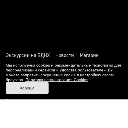
Экскурсии на ВДНХ
Новости
Магазин
О музее
Фонды
Виртуальный музей
Мы используем cookies и рекомендательные технологии для
персонализации сервисов и удобства пользователей. Вы
Издания
Пресс-центр
Контакты
можете запретить сохранение cookie в настройках своего
браузера.
Политика использования Cookies
Правила посещения Музея
Хорошо
Ответы на частые вопросы
Оценка качества услуг
Противодействие терроризму и экстремизму
Напишите нам