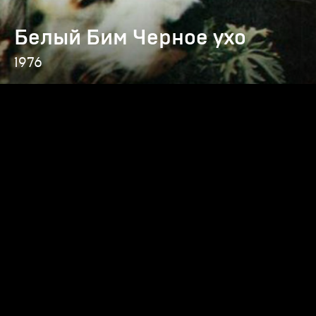
Белый Бим Черное ухо
1976