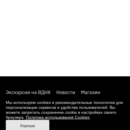
Экскурсии на ВДНХ
Новости
Магазин
О музее
Фонды
Виртуальный музей
Мы используем cookies и рекомендательные технологии для
персонализации сервисов и удобства пользователей. Вы
Издания
Пресс-центр
Контакты
можете запретить сохранение cookie в настройках своего
браузера.
Политика использования Cookies
Правила посещения Музея
Хорошо
Ответы на частые вопросы