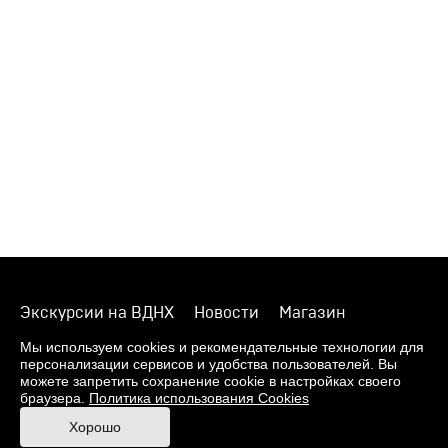
Экскурсии на ВДНХ
Новости
Магазин
О музее
Фонды
Виртуальный музей
Мы используем cookies и рекомендательные технологии для
персонализации сервисов и удобства пользователей. Вы
Издания
Пресс-центр
Контакты
можете запретить сохранение cookie в настройках своего
браузера.
Политика использования Cookies
Правила посещения Музея
Хорошо
Ответы на частые вопросы