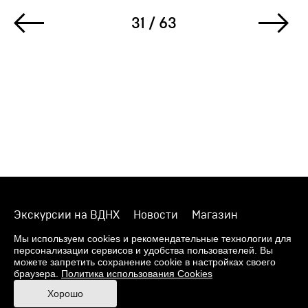
31 / 63
Экскурсии на ВДНХ
Новости
Магазин
О музее
Фонды
Виртуальный музей
Мы используем cookies и рекомендательные технологии для
персонализации сервисов и удобства пользователей. Вы
Издания
Пресс-центр
Контакты
можете запретить сохранение cookie в настройках своего
браузера.
Политика использования Cookies
Правила посещения Музея
Хорошо
Ответы на частые вопросы