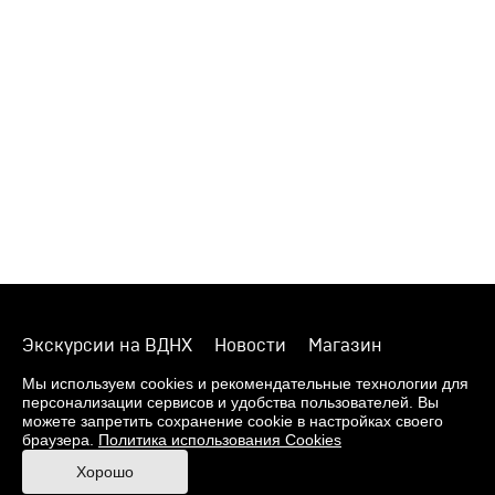
Экскурсии на ВДНХ
Новости
Магазин
О музее
Фонды
Виртуальный музей
Мы используем cookies и рекомендательные технологии для
персонализации сервисов и удобства пользователей. Вы
Издания
Пресс-центр
Контакты
можете запретить сохранение cookie в настройках своего
браузера.
Политика использования Cookies
Правила посещения Музея
Хорошо
Ответы на частые вопросы