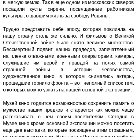
в мягкую землю. Так в еще одном из московских скверов
посадили кусты сирени, посвященные работникам
культуры, отдавшим жизнь за свободу Родины.
Трудно представить себе эпоху, которая повлияла на
нашу страну столь же сильно. И фильмов о Великой
Отечественной войне было снято великое множество.
Бессмертный подвиг наших прадедов, запечатленный
на пленке отважными военными операторами, камеры,
служившие им верой и правдой на полях самой
страшной войны в истории человечества,
художественное кино, в котором снимались актеры,
прошедшие горнило фронта – вот неполный список тем,
о которых можно узнать на нашей основной экспозиции.
Музей кино гордится возможностью сохранить память о
мужестве наших предков и старается как можно чаще
рассказывать о нем своим посетителям. Сегодня в
Музее кино кроме основной экспозиции можно посетить
еще две выставки, которые посвящены этим страшным,
но героическим годам. Выставка «Под покровом любви»