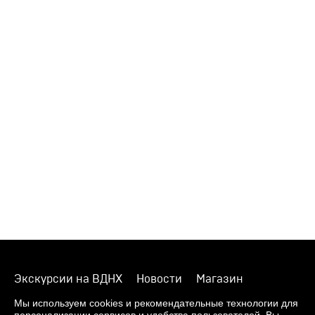
Экскурсии на ВДНХ
Новости
Магазин
О музее
Фонды
Виртуальный музей
Мы используем cookies и рекомендательные технологии для