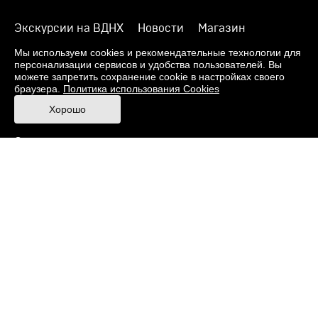
Экскурсии на ВДНХ
Новости
Магазин
О музее
Фонды
Виртуальный музей
Мы используем cookies и рекомендательные технологии для
персонализации сервисов и удобства пользователей. Вы
Издания
Пресс-центр
Контакты
можете запретить сохранение cookie в настройках своего
браузера.
Политика использования Cookies
Правила посещения Музея
Хорошо
Ответы на частые вопросы
Оценка качества услуг
Противодействие терроризму и экстремизму
Напишите нам
© 2026 Музей кино
При поддержке Министерства культуры РФ
Адрес: Москва, 129223, проспект Мира, 119,