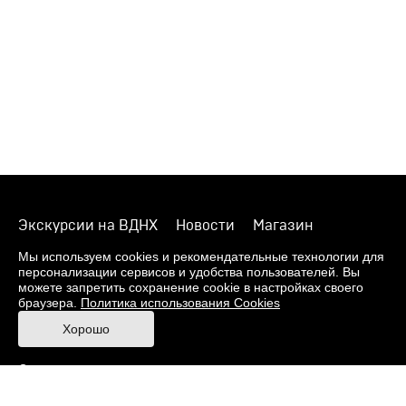
Экскурсии на ВДНХ
Новости
Магазин
О музее
Фонды
Виртуальный музей
Мы используем cookies и рекомендательные технологии для
персонализации сервисов и удобства пользователей. Вы
Издания
Пресс-центр
Контакты
можете запретить сохранение cookie в настройках своего
браузера.
Политика использования Cookies
Правила посещения Музея
Хорошо
Ответы на частые вопросы
Оценка качества услуг
Противодействие терроризму и экстремизму