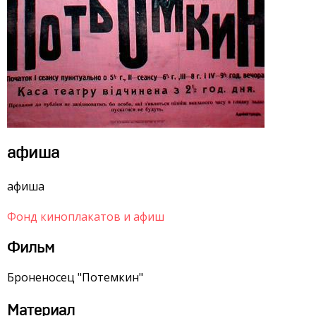
афиша
афиша
Фонд киноплакатов и афиш
Фильм
Броненосец "Потемкин"
Материал