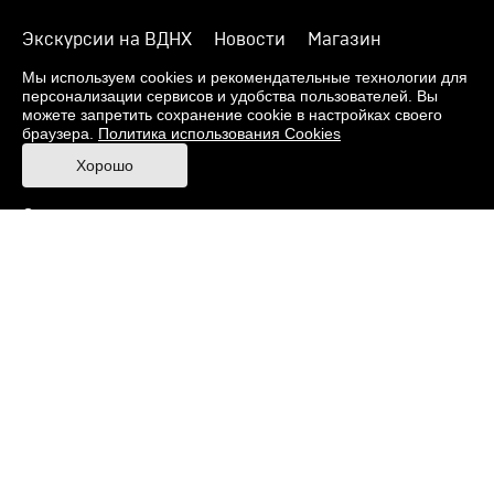
Экскурсии на ВДНХ
Новости
Магазин
О музее
Фонды
Виртуальный музей
Мы используем cookies и рекомендательные технологии для
персонализации сервисов и удобства пользователей. Вы
Издания
Пресс-центр
Контакты
можете запретить сохранение cookie в настройках своего
браузера.
Политика использования Cookies
Правила посещения Музея
Хорошо
Ответы на частые вопросы
Оценка качества услуг
Противодействие терроризму и экстремизму
Напишите нам
© 2026 Музей кино
При поддержке Министерства культуры РФ
Адрес: Москва, 129223, проспект Мира, 119,