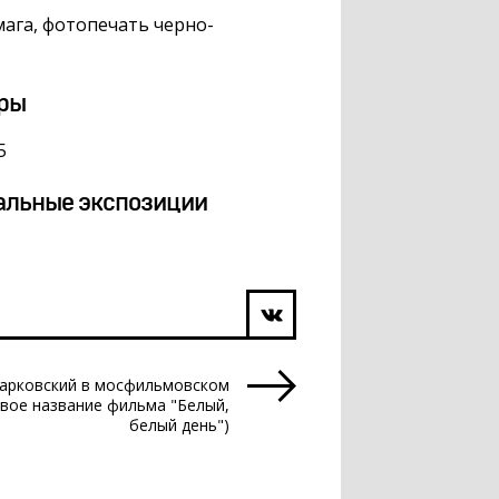
ага, фотопечать черно-
ры
5
альные экспозиции
Тарковский в мосфильмовском
рвое название фильма "Белый,
белый день")