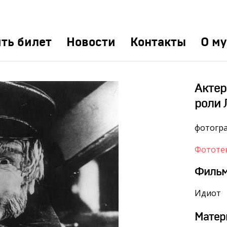
ть билет
Новости
Контакты
О му
Актер
роли 
фотогр
Фототе
Филь
Идиот
Матер