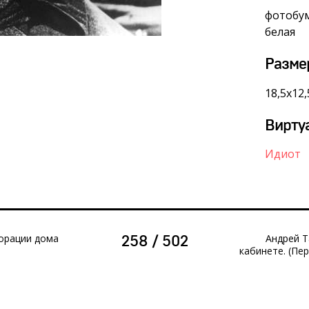
фотобум
белая
Разме
18,5х12,
Вирту
Идиот
орации дома
Андрей 
258 / 502
кабинете. (Пе