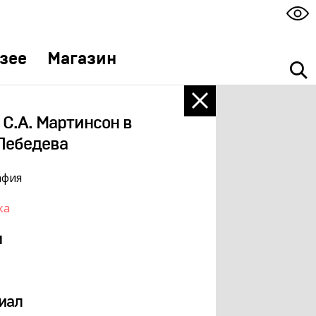
зее
Магазин
 С.А. Мартинсон в
Лебедева
афия
ка
м
иал