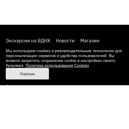
Экскурсии на ВДНХ
Новости
Магазин
О музее
Фонды
Виртуальный музей
Мы используем cookies и рекомендательные технологии для
персонализации сервисов и удобства пользователей. Вы
Издания
Пресс-центр
Контакты
можете запретить сохранение cookie в настройках своего
браузера.
Политика использования Cookies
Правила посещения Музея
Хорошо
Ответы на частые вопросы
Оценка качества услуг
Противодействие терроризму и экстремизму
Напишите нам