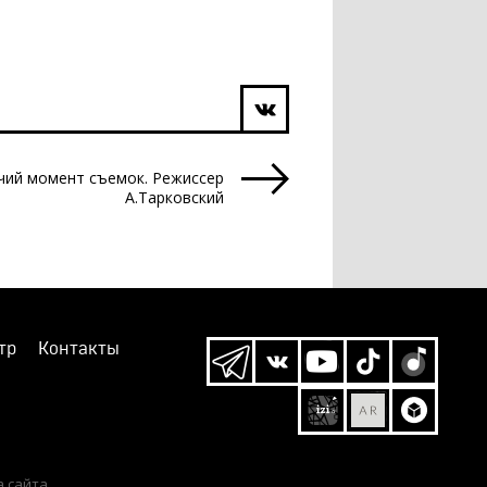
чий момент съемок. Режиссер
А.Тарковский
тр
Контакты
а сайта