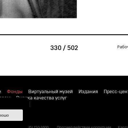
Рабо
330 / 502
е
Фонды
Виртуальный музей
Издания
Пресс-цен
просы
Оценка качества услуг
ишите нам
рошо
 36 Тел.: +7 (495) 150-3600
Противодействие коррупции
Карт