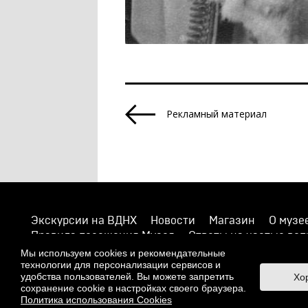
Рекламный материал
Экскурсии на ВДНХ
Новости
Магазин
О музе
Правила посещения Музея
Ответы на частые во
Противодействие терроризму и экстремизму
Нап
Мы используем cookies и рекомендательные
технологии для персонализации сервисов и
© 2026 Музей кино
удобства пользователей. Вы можете запретить
Хо
При поддержке Министерства культуры РФ
сохранение cookie в настройках своего браузера.
Политика использования Cookies
Адрес: Москва, 129223, проспект Мира, 119, павильон №