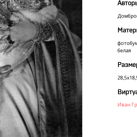
Автор
Домбро
Матер
фотобум
белая
Разме
28,5х18,
Вирту
Иван Г