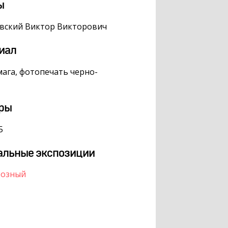
ы
вский Виктор Викторович
иал
ага, фотопечать черно-
ры
5
альные экспозиции
розный