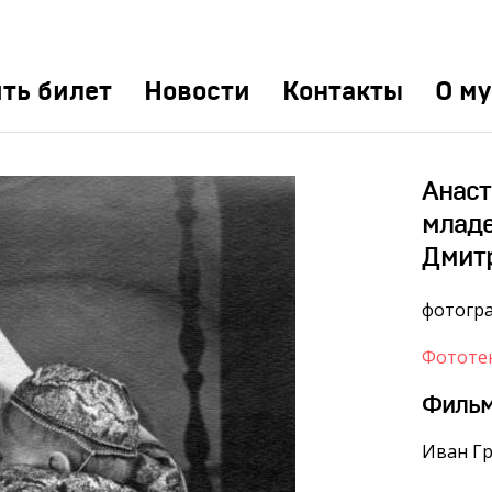
ть билет
Новости
Контакты
О му
Анаст
млад
Дмит
фотогр
Фототе
Филь
Иван Гр