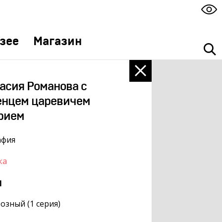
зее
Магазин
асия Романова с
енцем царевичем
рием
афия
ка
м
озный (1 серия)