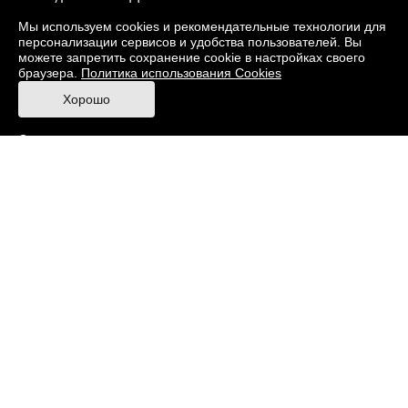
О музее
Фонды
Виртуальный музей
Мы используем cookies и рекомендательные технологии для
персонализации сервисов и удобства пользователей. Вы
Издания
Пресс-центр
Контакты
можете запретить сохранение cookie в настройках своего
браузера.
Политика использования Cookies
Правила посещения Музея
Хорошо
Ответы на частые вопросы
Оценка качества услуг
Противодействие терроризму и экстремизму
Напишите нам
© 2026 Музей кино
При поддержке Министерства культуры РФ
Адрес: Москва, 129223, проспект Мира, 119,
павильон № 36 Тел.: +7 (495) 150-3600
Противодействие коррупции
Карта сайта