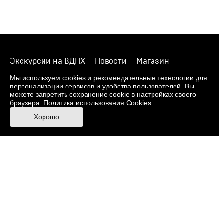
Экскурсии на ВДНХ
Новости
Магазин
О музее
Фонды
Виртуальный музей
Мы используем cookies и рекомендательные технологии для
персонализации сервисов и удобства пользователей. Вы
Издания
Пресс-центр
Контакты
можете запретить сохранение cookie в настройках своего
браузера.
Политика использования Cookies
Правила посещения Музея
Хорошо
Ответы на частые вопросы
Оценка качества услуг
Противодействие терроризму и экстремизму
Напишите нам