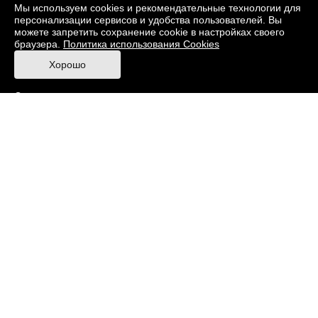
О музее
Фонды
Виртуальный музей
Мы используем cookies и рекомендательные технологии для
персонализации сервисов и удобства пользователей. Вы
Издания
Пресс-центр
Контакты
можете запретить сохранение cookie в настройках своего
браузера.
Политика использования Cookies
Правила посещения Музея
Хорошо
Ответы на частые вопросы
Оценка качества услуг
Противодействие терроризму и экстремизму
Напишите нам
© 2026 Музей кино
При поддержке Министерства культуры РФ
Адрес: Москва, 129223, проспект Мира, 119,
павильон № 36 Тел.: +7 (495) 150-3600
Противодействие коррупции
Карта сайта