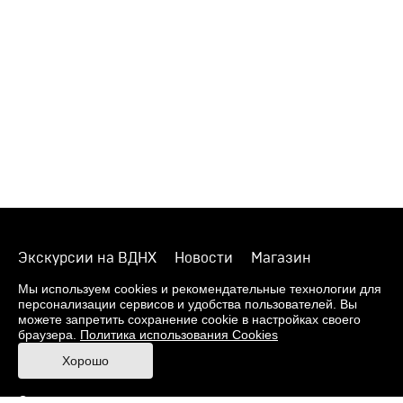
Экскурсии на ВДНХ
Новости
Магазин
О музее
Фонды
Виртуальный музей
Мы используем cookies и рекомендательные технологии для
персонализации сервисов и удобства пользователей. Вы
Издания
Пресс-центр
Контакты
можете запретить сохранение cookie в настройках своего
браузера.
Политика использования Cookies
Правила посещения Музея
Хорошо
Ответы на частые вопросы
Оценка качества услуг