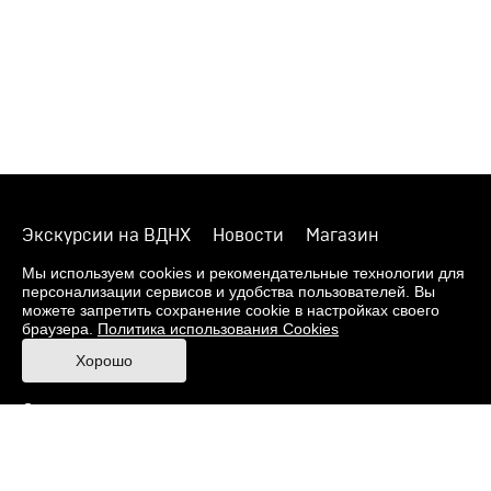
Экскурсии на ВДНХ
Новости
Магазин
О музее
Фонды
Виртуальный музей
Мы используем cookies и рекомендательные технологии для
персонализации сервисов и удобства пользователей. Вы
Издания
Пресс-центр
Контакты
можете запретить сохранение cookie в настройках своего
браузера.
Политика использования Cookies
Правила посещения Музея
Хорошо
Ответы на частые вопросы
Оценка качества услуг
Противодействие терроризму и экстремизму
Напишите нам