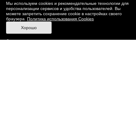
О музее
Фонды
Виртуальный музей
Мы используем cookies и рекомендательные технологии для
персонализации сервисов и удобства пользователей. Вы
Издания
Пресс-центр
Контакты
можете запретить сохранение cookie в настройках своего
браузера.
Политика использования Cookies
Правила посещения Музея
Хорошо
Ответы на частые вопросы
Оценка качества услуг
Противодействие терроризму и экстремизму
Напишите нам
© 2026 Музей кино
При поддержке Министерства культуры РФ
Адрес: Москва, 129223, проспект Мира, 119,
павильон № 36 Тел.: +7 (495) 150-3600
Противодействие коррупции
Карта сайта