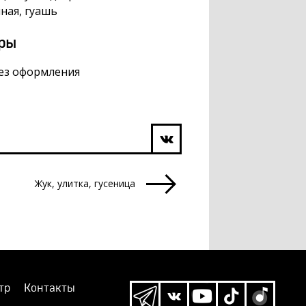
ная, гуашь
ры
без оформления
Жук, улитка, гусеница
тр
Контакты