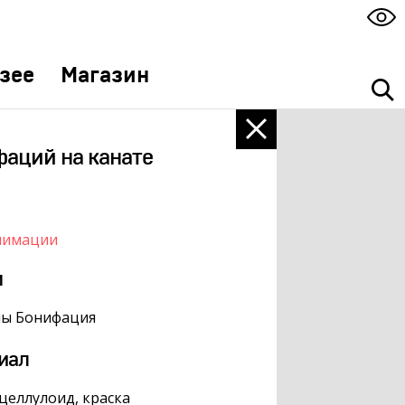
зее
Магазин
аций на канате
нимации
м
лы Бонифация
иал
 целлулоид, краска