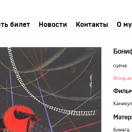
ть билет
Новости
Контакты
О му
Бониф
сцена
Фонд а
Филь
Канику
Матер
бумага,