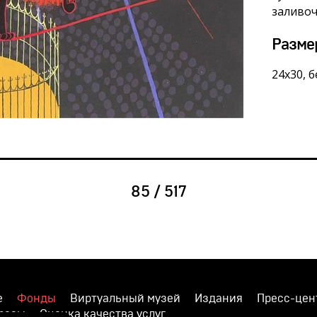
заливоч
Разме
24х30, 
85 / 517
е
Фонды
Виртуальный музей
Издания
Пресс-цен
просы
Оценка качества услуг