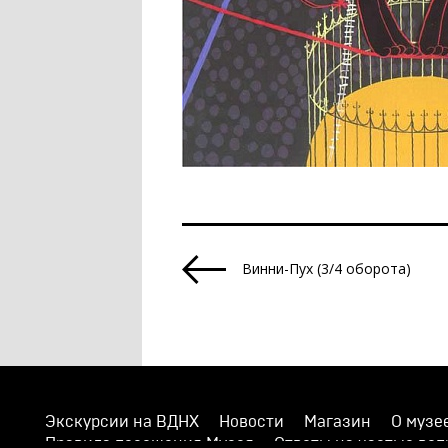
Винни-Пух (3/4 оборота)
Экскурсии на ВДНХ
Новости
Магазин
О музе
Правила посещения Музея
Ответы на частые во