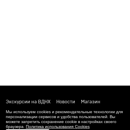
Экскурсии на ВДНХ
Новости
Магазин
О музее
Фонды
Виртуальный музей
Мы используем cookies и рекомендательные технологии для
персонализации сервисов и удобства пользователей. Вы
Издания
Пресс-центр
Контакты
можете запретить сохранение cookie в настройках своего
браузера.
Политика использования Cookies
Правила посещения Музея