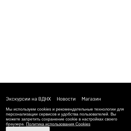
Экскурсии на ВДНХ
Новости
Магазин
О музее
Фонды
Виртуальный музей
Мы используем cookies и рекомендательные технологии для
персонализации сервисов и удобства пользователей. Вы
Издания
Пресс-центр
Контакты
можете запретить сохранение cookie в настройках своего
браузера.
Политика использования Cookies
Правила посещения Музея