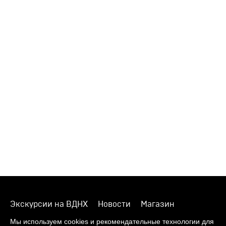
Экскурсии на ВДНХ
Новости
Магазин
О музее
Фонды
Виртуальный музей
Мы используем cookies и рекомендательные технологии для