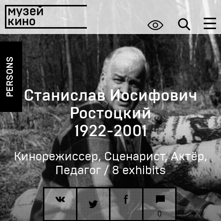
PERSONS
Станислав Иосифович
Ростоцкий
1922-2001
Кинорежиссер, Сценарист, Актёр,
Педагог / 8 exhibits
0