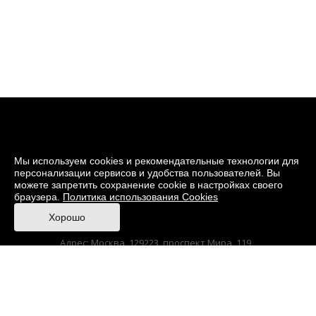
Мы используем cookies и рекомендательные технологии для
персонализации сервисов и удобства пользователей. Вы
можете запретить сохранение cookie в настройках своего
браузера.
Политика использования Cookies
© 2026 Музей кино
Хорошо
При поддержке Министерства культуры РФ
Адрес: Москва, 129223, проспект Мира, 119,
павильон № 36 Тел.: +7 (495) 150-3600
Anti-Corruption
Sitemap