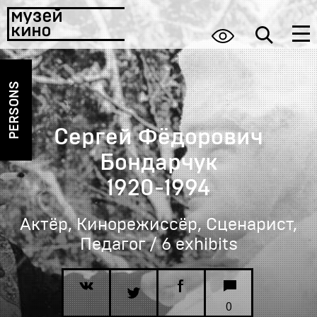
PERSONS
Сергей Фёдорович
Бондарчук
1920-1994
Актёр, Кинорежиссёр, Сценарист,
Педагог / 6 exhibits
0