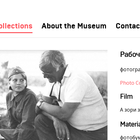
ollections
About the Museum
Contac
Рабоч
фотогр
Photo Co
Film
А зори з
Materi
фотобум