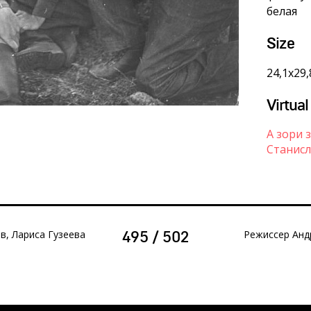
белая
Size
24,1х29,
Virtual
А зори 
Станисл
в, Лариса Гузеева
Режиссер Анд
495 / 502