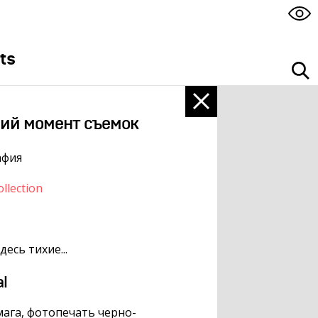
ts
ий момент съемок
афия
llection
десь тихие...
al
ага, фотопечать черно-