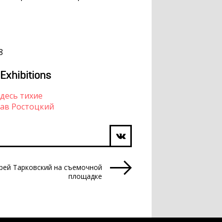
8
 Exhibitions
здесь тихие
ав Ростоцкий
рей Тарковский на съемочной
площадке