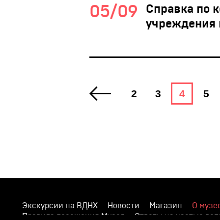
05/09
Справка по 
учреждения н
2
3
4
5
Экскурсии на ВДНХ
Новости
Магазин
О музе
Правила посещения Музея
Ответы на частые во