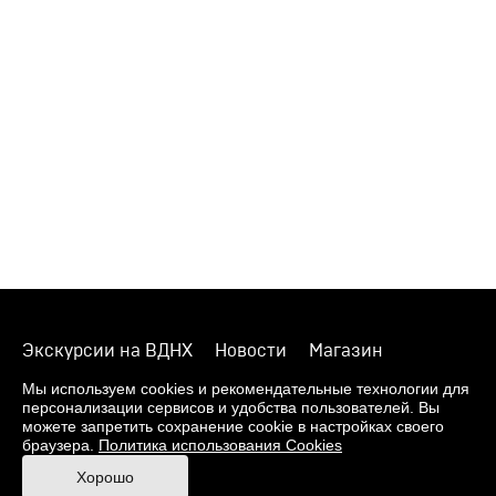
Экскурсии на ВДНХ
Новости
Магазин
О музее
Фонды
Виртуальный музей
Мы используем cookies и рекомендательные технологии для
персонализации сервисов и удобства пользователей. Вы
Издания
Пресс-центр
Контакты
можете запретить сохранение cookie в настройках своего
браузера.
Политика использования Cookies
Правила посещения Музея
Хорошо
Ответы на частые вопросы