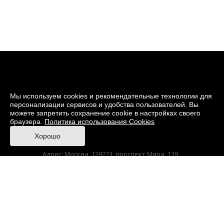
Мы используем cookies и рекомендательные технологии для
персонализации сервисов и удобства пользователей. Вы
можете запретить сохранение cookie в настройках своего
браузера.
Политика использования Cookies
© 2026 Музей кино
Хорошо
При поддержке Министерства культуры РФ
Адрес: Москва, 129223, проспект Мира, 119,
павильон № 36 Тел.: +7 (495) 150-3600
Anti-Corruption
Sitemap