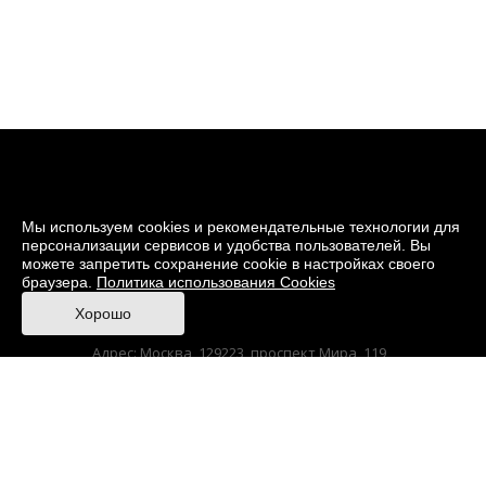
Мы используем cookies и рекомендательные технологии для
персонализации сервисов и удобства пользователей. Вы
можете запретить сохранение cookie в настройках своего
браузера.
Политика использования Cookies
© 2026 Музей кино
Хорошо
При поддержке Министерства культуры РФ
Адрес: Москва, 129223, проспект Мира, 119,
павильон № 36 Тел.: +7 (495) 150-3600
Anti-Corruption
Sitemap