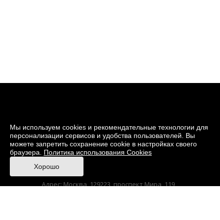
Мы используем cookies и рекомендательные технологии для
персонализации сервисов и удобства пользователей. Вы
можете запретить сохранение cookie в настройках своего
браузера.
Политика использования Cookies
© 2026 Музей кино
Хорошо
При поддержке Министерства культуры РФ
Адрес: Москва, 129223, проспект Мира, 119,
павильон № 36 Тел.: +7 (495) 150-3600
Anti-Corruption
Sitemap