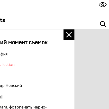
ts
ий момент съемок
афия
llection
др Невский
al
ага, фотопечать черно-