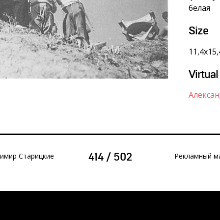
белая
Size
11,4х15,
Virtual
Алексан
имир Старицкие
Рекламный ма
414 / 502