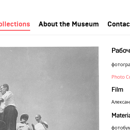
ollections
About the Museum
Contac
Рабоч
фотогр
Photo Co
Film
Алексан
Materi
фотобум