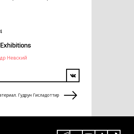
4
 Exhibitions
др Невский
териал. Гудрун Гисладоттир