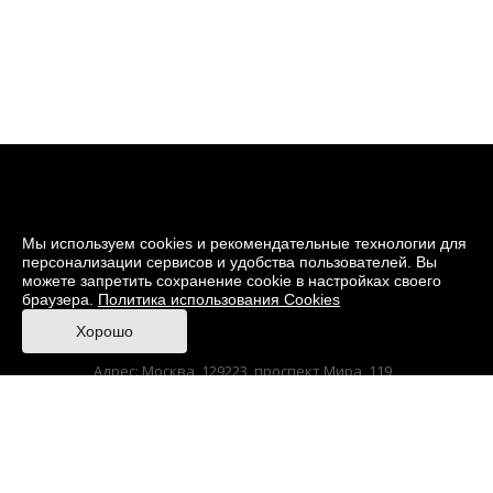
Мы используем cookies и рекомендательные технологии для
персонализации сервисов и удобства пользователей. Вы
можете запретить сохранение cookie в настройках своего
браузера.
Политика использования Cookies
© 2026 Музей кино
Хорошо
При поддержке Министерства культуры РФ
Адрес: Москва, 129223, проспект Мира, 119,
павильон № 36 Тел.: +7 (495) 150-3600
Anti-Corruption
Sitemap