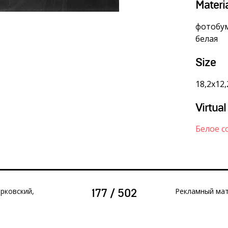
Materi
фотобум
белая
Size
18,2х12,
Virtual
Белое с
рковский,
Рекламный мате
177 / 502