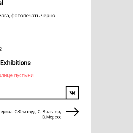
al
ага, фотопечать черно-
2
 Exhibitions
олнце пустыни
риал. С.Флитвуд, С. Вольтер,
В.Мересс