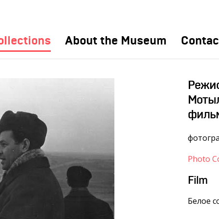
ollections
About the Museum
Contac
Режи
Мотыл
филь
фотогр
Photo Co
Film
Белое с