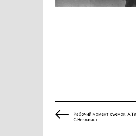
Рабочий момент съемок. А.Та
С.Ньюквист