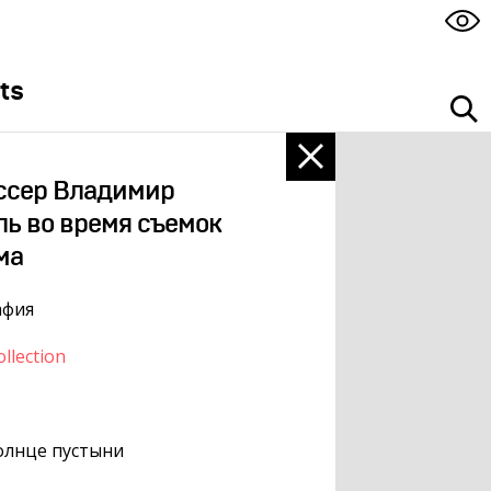
ts
ссер Владимир
ь во время съемок
ма
афия
llection
олнце пустыни